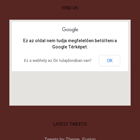
FIND US
Ez az oldal nem tudja megfelelően betölteni a
Google Térképet.
OK
Ez a webhely az Ön tulajdonában van?
LATEST TWEETS
Tweets by Theme_Fusion