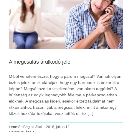
A megcsalás árulkodó jelei
Miből vehetem észre, hogy a párom megcsal? Vannak olyan
biztos jelek, amik elárulják, hogy egy harmadik is bekerült a
képbe? Megváltozott a viselkedése, van okom aggódni? A
hűtlenség az egyik legnagyobb félelme a párkapcsolatban
élőknek. A megcsalás kiderülésekor érzett fájdalmat nem
ritkán ahhoz hasonlítják a megcsalt felek, mint amikor egy
közeli hozzátartozójukat veszítették el. Ez
[...]
Lencsés Brigitta
által
|
2018, július 12