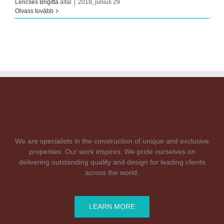
Lencsés Brigitta
által
|
2018, június 29
Olvass tovább
We are specialists in the construction of unique and exclusive
properties. Our work inspires. We pride ourselves on
delivering outstanding quality and design for leading clients
across the world.
LEARN MORE