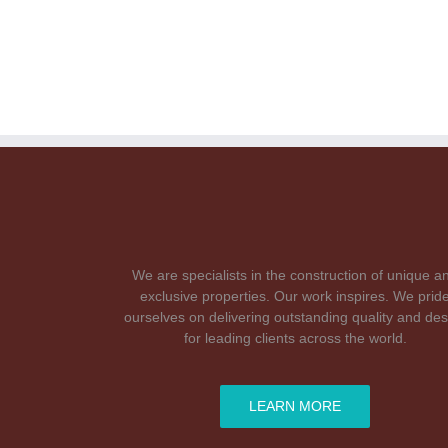
We are specialists in the construction of unique a
exclusive properties. Our work inspires. We prid
ourselves on delivering outstanding quality and des
for leading clients across the world.
LEARN MORE