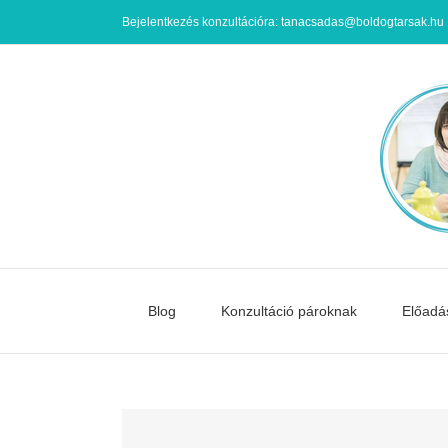
Kihagyás
Bejelentkezés konzultációra: tanacsadas@boldogtarsak.hu
Blog
Konzultáció pároknak
Előadá