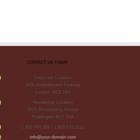
CONTACT US TODAY
Corporate Location
1600 Amphitheatre Parkway
London WC1 1BA
Residential Location
9521 Broadsberry Avenue
Paddington RC7 9ZA
1.800.458.556 / 1.800.532.2112
info@your-domain.com