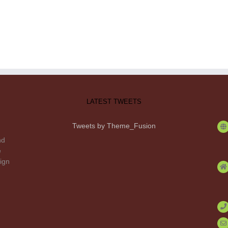
LATEST TWEETS
Tweets by Theme_Fusion
nd
e
ign